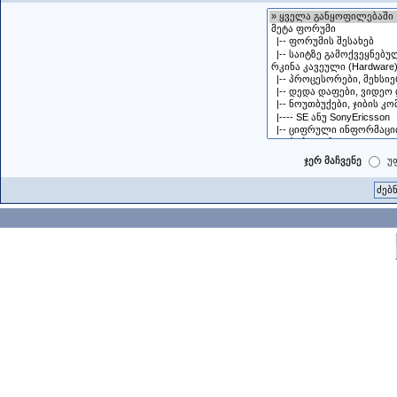
ჯერ მაჩვენე
უ