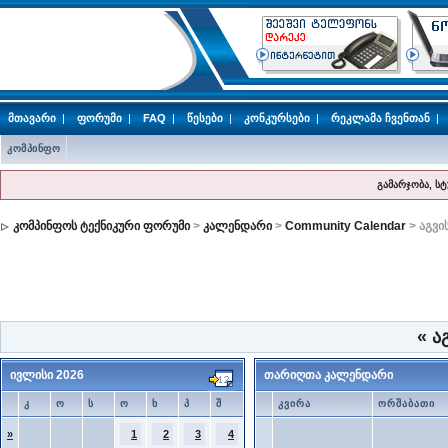
მთავარი
|
ფორუმი
|
FAQ
|
წესები
|
კონკურსები
|
რეკლამა ჩვენთან
|
კომპინფო
გამარჯობა, ს
კომპინფოს ტექნიკური ფორუმი
>
კალენდარი
>
Community Calendar
> აგვი
«
აგ
ივლისი 2026
თარიღთა კალენდარი
კ
ო
ს
ო
ხ
პ
შ
კვირა
ორშაბათი
»
1
2
3
4