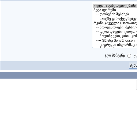
ჯერ მაჩვენე
უ