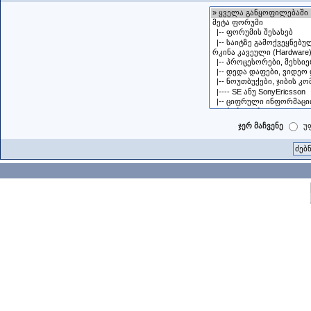
ჯერ მაჩვენე
უ