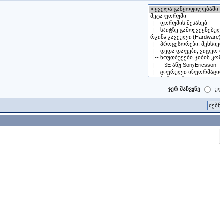
ჯერ მაჩვენე
უ