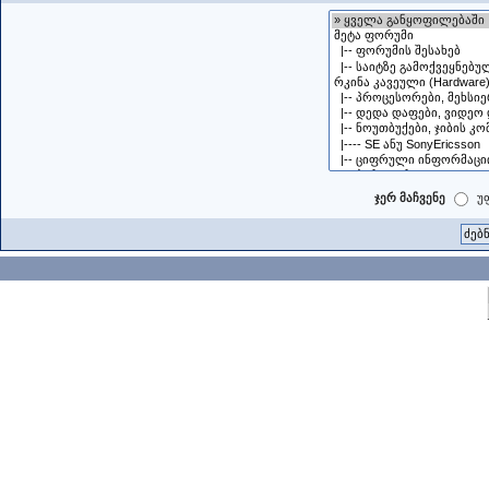
ჯერ მაჩვენე
უ